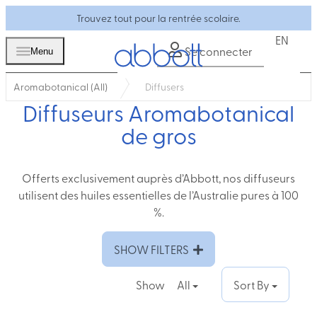
Trouvez tout pour la rentrée scolaire.
EN
Se connecter
Menu
Aromabotanical (All)
Diffusers
Diffuseurs Aromabotanical
de gros
Offerts exclusivement auprès d’Abbott, nos diffuseurs
utilisent des huiles essentielles de l’Australie pures à 100
%.
SHOW FILTERS
Show
All
Sort By