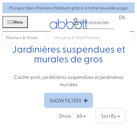
Plongez dans l'histoire d'Abbott grâce à notre nouvelle page.
EN
Se connecter
Menu
Planters & Vases
Hanging & Wall Planters
Jardinières suspendues et
murales de gros
Cache-pots, jardinières suspendues et jardinières
murales
SHOW FILTERS
Show
All
Sort By