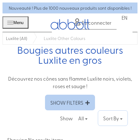
Nouveauté ! Plus de 1000 nouveaux produits sont disponibles !
EN
Se connecter
Menu
Luxlite (All)
Luxlite Other Colours
Bougies autres couleurs
Luxlite en gros
Découvrez nos cônes sans flamme Luxlite noirs, violets,
roses et sauge !
SHOW FILTERS
Show
All
Sort By
Showing No results items